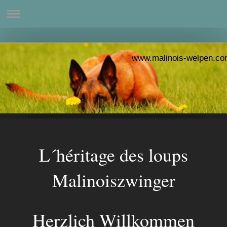
www.malinois-welpen.co
www.malinois
L´héritage des loups
Malinoiszwinger
Herzlich Willkommen