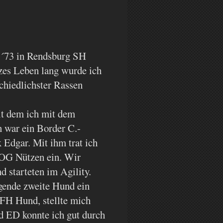
ois-we
 ´73 in Rendsburg SH
zes Leben lang wurde ich
chiedlichster Rassen
it dem ich mit dem
 war ein Border C.-
Edgar. Mit ihm trat ich
 OG Nützen ein. Wir
 starteten im Agility.
gende zweite Hund ein
 FH Hund, stellte mich
d ED konnte ich gut durch