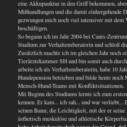
eine Akkupunktur in den Griff bekommen, aber
Mißhandlungen und die damit einhergehende De
gezwungen mich noch viel intensiver mit dem 
beschäftigen.
So begann ich im Jahr 2004 bei Canis-Zentrum
Studium zur Verhaltensberaterin und schloß die
Zusätzlich machte ich im gleichen Jahr noch ei
Tierärztekammer SH und bin somit auch durch di
arbeite ich als Verhaltensberaterin, habe 10 Jah
Hundepension betrieben und bilde heute noch M
Mensch-Hund-Teams mit Konfliktsituationen.
Mit Beginn des Studiums lernte ich zum erste
kennen. Er kam... ich sah... und war verliebt...
seinen Bann; die Leichtigkeit, mit der er seine
ästhetisch muskulöse und athletische Körperbau
hohe Arbeitsbereitschaft waren der Grund, daß