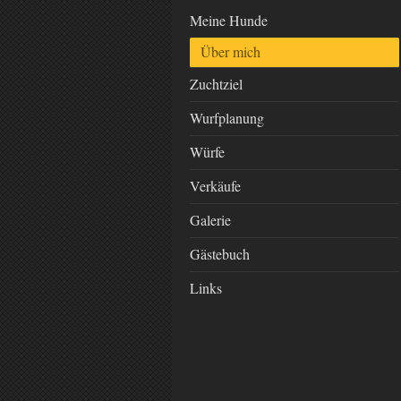
www
Meine Hunde
Über mich
Zuchtziel
Wurfplanung
Würfe
Verkäufe
Galerie
Gästebuch
Links